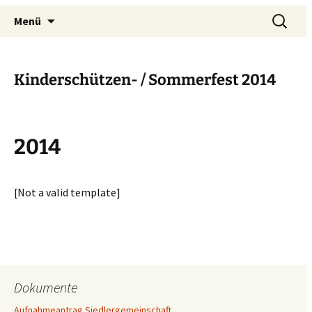
Siedlergemeinschaft Drewer-
Menü
Mark
Kinderschützen- / Sommerfest 2014
2014
[Not a valid template]
Dokumente
Aufnahmeantrag Siedlergemeinschaft