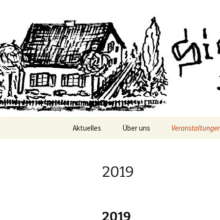
Siedlerge
Aktuelles
Über uns
Veranstaltunge
Mitgliedschaft
Datenschutz
2019
Vorstand
Jahreshauptve
Geschichte
Besentag
2019
Frühlingskaffee 