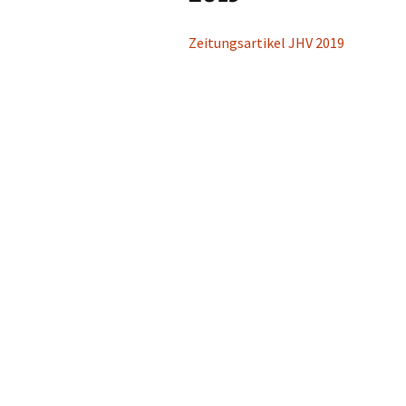
Radtour
Zeitungsartikel JHV 2019
Kinderschützen
Sommerfest
Herbstfest
Weihnachtssin
Nikolaus von Ha
Haus