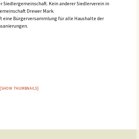
2014
r Siedlergemeinschaft. Kein anderer Siedlerverein in
2017
ergemeinschaft Drewer Mark.
Offener Brief – Tempo 30
ft eine Bürgerversammlung für alle Haushalte der
2016
sanierungen.
Volksinitiative zur
Abschaffung der
2015
Straßenbaubeiträge
2014
ALBA
Moschee-Neubau
Seweso III
[SHOW THUMBNAILS]