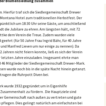
in der Blumensiedlung zusammen
2021
2018
2024
Nachtrag
n. Hierfür traf sich die Siedlergemeinschaft Drewer
- /
2025
Jahreshauptversammlung:
Info Hochwasser in der
ontana Hotel zum traditionellen Herbstfest. Der
2020
2017
2023
Blumensiedlung
2024
 pünktlich um 18:30 Uhr seine Gäste, um anschließend
2024
 die Jubilare zu ehren. Am längsten hält, mit 72
2019
2016
2020
Abschaffung
2023
Straßenbaubeiträge
ottke dem Verein die Treue. Zudem wurden viele
gen
2023
2019
geehrt (für 50 Jahre Frau Ingrid Bähr, für 40 Jahre
2018
2019
2022
Straßenzustand
und Manfred Lieven um nur einige zu nennen). Da
us zu
2022
2024
Blumensiedlung – Artikel
2016
2018
Marler Zeitung und
Jahren nicht feiern konnte, ließ es sich der Verein
2019
Stellungnahme
er letzten Jahre einzuladen. Insgesamt ehrte man
2019
2023
Siedlergemeinschaft
2015
2017
Drewer-Mark
46 Mitglieder der Siedlergemeinschaft Drewer-Mark.
2018
n wurde noch bis in die späte Nacht hinein getanzt.
2017
2022
2014
2016
Einbrüche
trugen die Ruhrpott Diven bei.
2017
Blumensiedlung
2016
2020
2013
2015
rk wurde 1932 gegründet um in Eigenhilfe
2016
Briefkasten in der
2015
2019
Blumensiedlung
n Zusammenhalt zu fördern . Die Hauptziele sind
1999
r der Gemeinschaft nach außen zu vertreten und gute
2015
2018
Strassensperrung
pflegen. Dies gelingt natürlich am einfachsten bei
Blumensiedlung