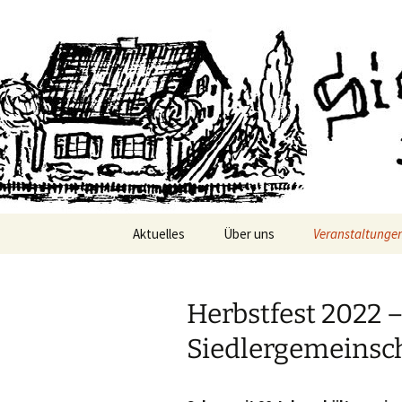
Siedlerge
Aktuelles
Über uns
Veranstaltunge
Mitgliedschaft
Datenschutz
Herbstfest 2022 –
Vorstand
Jahreshauptve
Siedlergemeinsc
Geschichte
Besentag
Frühlingskaffee 