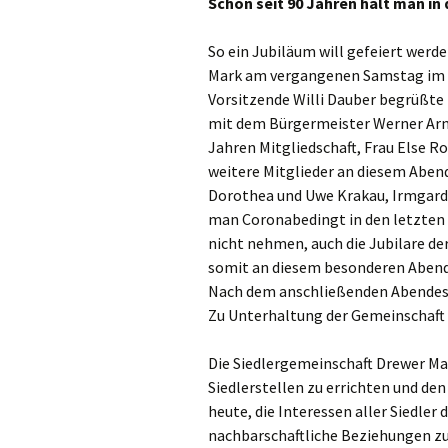
Schon seit 90 Jahren hält man 
Radtour
So ein Jubiläum will gefeiert werde
Kinderschützen
Sommerfest
Mark am vergangenen Samstag im M
Vorsitzende Willi Dauber begrüßte
Herbstfest
mit dem Bürgermeister Werner Arndt
Jahren Mitgliedschaft, Frau Else R
Weihnachtssin
weitere Mitglieder an diesem Abend 
Dorothea und Uwe Krakau, Irmgard 
Nikolaus von Ha
Haus
man Coronabedingt in den letzten 2 
nicht nehmen, auch die Jubilare d
somit an diesem besonderen Abend 
Nach dem anschließenden Abendesse
Zu Unterhaltung der Gemeinschaft 
Die Siedlergemeinschaft Drewer Ma
Siedlerstellen zu errichten und de
heute, die Interessen aller Siedle
nachbarschaftliche Beziehungen zu 